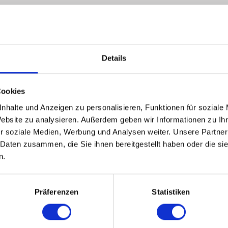
ür weitere Informationen und Preisa
Details
Nachname
*
Cookies
nhalte und Anzeigen zu personalisieren, Funktionen für soziale
Website zu analysieren. Außerdem geben wir Informationen zu I
r soziale Medien, Werbung und Analysen weiter. Unsere Partner
 Daten zusammen, die Sie ihnen bereitgestellt haben oder die s
n.
hrfachauswahl möglich)
Anmerkung
Präferenzen
Statistiken