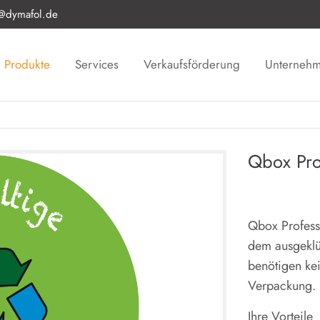
o@dymafol.de
Produkte
Services
Verkaufsförderung
Unterneh
Qbox Pro
Qbox Profess
dem ausgeklüg
benötigen ke
Verpackung.
Ihre Vorteile