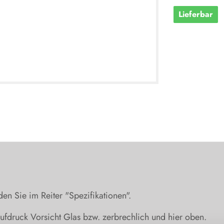
Lieferbar
en Sie im Reiter "Spezifikationen".
fdruck Vorsicht Glas bzw. zerbrechlich und hier oben.