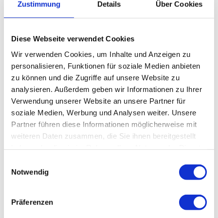
Zustimmung
Details
Über Cookies
Diese Webseite verwendet Cookies
Wir verwenden Cookies, um Inhalte und Anzeigen zu
Jörg Buiter
personalisieren, Funktionen für soziale Medien anbieten
Kundenberatung
zu können und die Zugriffe auf unsere Website zu
analysieren. Außerdem geben wir Informationen zu Ihrer
06051 914 17-16
Verwendung unserer Website an unsere Partner für
joerg.buiter@dymafol.de
soziale Medien, Werbung und Analysen weiter. Unsere
Partner führen diese Informationen möglicherweise mit
weiteren Daten zusammen, die Sie ihnen bereitgestellt
Schön, dass Sie mehr über uns erfahren
haben oder die sie im Rahmen Ihrer Nutzung der Dienste
möchten!
gesammelt haben.
Einwilligungsauswahl
Notwendig
Vertrauen Sie unserem erfahrenen Berater-Team,
denn Ihre Zufriedenheit ist unser Erfolg!
Präferenzen