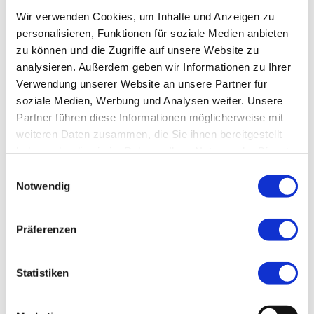
Wir verwenden Cookies, um Inhalte und Anzeigen zu
personalisieren, Funktionen für soziale Medien anbieten
Schön, dass Sie mehr
zu können und die Zugriffe auf unsere Website zu
über uns erfahren
analysieren. Außerdem geben wir Informationen zu Ihrer
Verwendung unserer Website an unsere Partner für
möchten.
soziale Medien, Werbung und Analysen weiter. Unsere
Partner führen diese Informationen möglicherweise mit
Vertrauen Sie unserem erfahrenen Berater-
weiteren Daten zusammen, die Sie ihnen bereitgestellt
Team, denn Ihre Zufriedenheit ist unser
haben oder die sie im Rahmen Ihrer Nutzung der Dienste
gesammelt haben.
Erfolg!
Einwilligungsauswahl
Notwendig
Rufen Sie uns an:
06 05 1 - 91 417 0
Präferenzen
oder schreiben Sie uns:
Statistiken