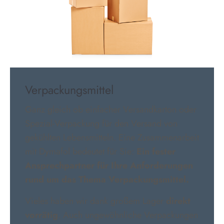
Verpackungsmittel
Ganz gleich ob einfacher Versandkarton oder
Spezial-Verpackung für den Versand von
gekühlten Lebensmitteln. Eine Zusammenarbeit
mit Dymafol bedeutet für Sie:
Ein fester
Ansprechpartner für Ihre Anforderungen
rund um das Thema Verpackungsmittel.
Vieles haben wir dank großem Lager
direkt
vorrätig
. Auch ungewöhnliche Verpackungen