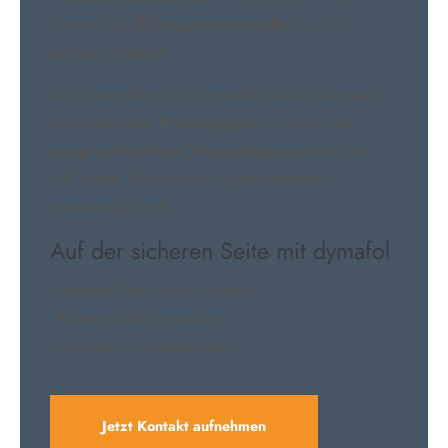
Nutzen Sie
Einsparpotenziale
die sich
daraus ergeben.
Wir unterstützen Sie sowohl bei der Auswahl
von einfachen
Kartonagen
als auch bei
anspruchsvollen Verpackungen
wie sie
z.B. beim Versand von Lebensmitteln
notwendig sind.
Auf der sicheren Seite mit dymafol
- Sensible Ware sicher verpackt
- Kostengünstig versenden
- Versand von Lebensmitteln
Jetzt Kontakt aufnehmen