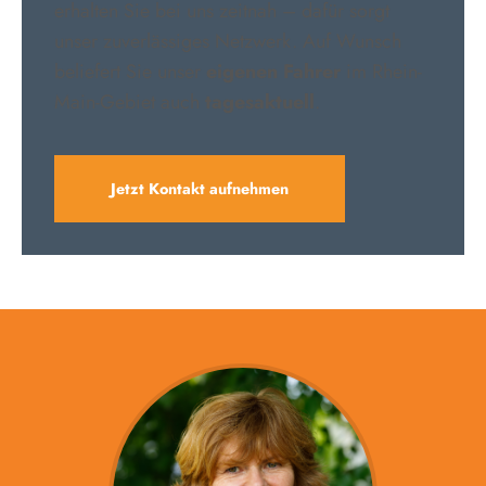
erhalten Sie bei uns zeitnah – dafür sorgt
unser zuverlässiges Netzwerk. Auf Wunsch
beliefert Sie unser
eigenen Fahrer
im Rhein-
Main-Gebiet auch
tagesaktuell
.
Jetzt Kontakt aufnehmen