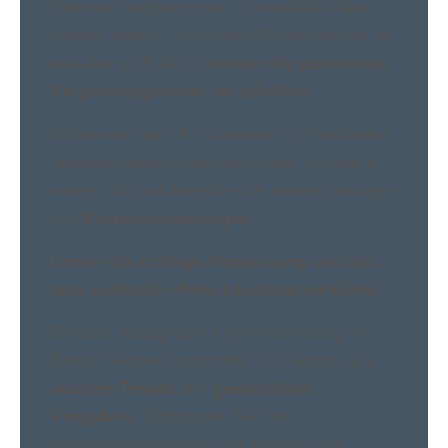
Sortiment aufgenommen. Unrentable Waren
werden entfernt. Als Online-Shop-Betreiber ist
es daher nicht leicht,
immer die passenden
Verpackungsmittel vorzuhalten
.
Selbst wenn sich Ihr Sortiment nicht verändert.
Verpackungslösungen entwickeln sich stetig
weiter. Oft profitieren Sie bei neuen Lösungen
von
Kosteneinsparungen
.
Immer die richtige Verpackung und das
zum optimalen Preis-Leistungsverhältnis
Dymafol verfügt über X Jahre Erfahrung im
Bereich Verpackungsmittel. Wir kennen die
neusten Trends
und
gesetzlichen
Vorgaben
. Optimieren Sie Ihre
Verpackungslösungen mit unserer Hilfe.